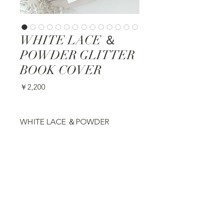
WHITE LACE ＆
POWDER GLITTER
BOOK COVER
価
￥2,200
格
WHITE LACE ＆POWDER 
GLITTER BOOK COVER
ホワイトレース＆パウダーグリッ
ターブックカバー
取り扱いサイズについて
大人気Hit item ホワイトレースブ
ご注文＆オーダーはこちらから
ックカバーの新色！
文庫本サ
￥2,200
受注制
どうぞ
立体感のあるレース模様がフェミ
イズ　
作
ニンで女性らしいデザイン。お姫
105×148
↓　↓　↓